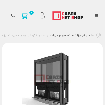
0
خانه
/
تجهیزات و اکسسوری کابینت
/
مخزن نگهداری برنج و حبوبات ریز کد 9218 ملونی