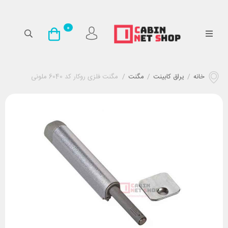
0
خانه
/
یراق کابینت
/
مگنت
/
مگنت فلزی روکار کد 6040 ملونی