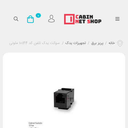
0
خانه
/
پریز برق
/
تجهیزات یدک
/
سوکت یدک تلفن کد 10144 ملونی