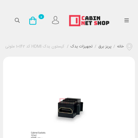
0
خانه
/
پریز برق
/
تجهیزات یدک
/
کیستون یدک HDMI کد 10142 ملونی