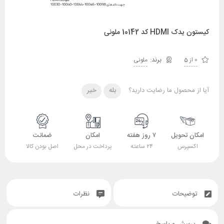
کیستون یدک HDMI کد 10142 ملونی
0 از 5
ملونی
آیا از محصول ما رضایت دارید؟
بله
خیر
امکان تحویل
۷ روز هفته
امکان
ضمانت
اکسپرس
۲۴ ساعته
پرداخت در محل
اصل بودن کالا
توضیحات
نظرات
پرسش و پاسخ