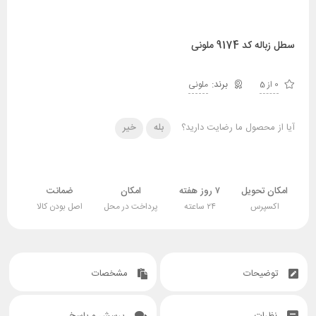
سطل زباله کد 9174 ملونی
0 از 5
ملونی
آیا از محصول ما رضایت دارید؟
بله
خیر
امکان تحویل
۷ روز هفته
امکان
ضمانت
اکسپرس
۲۴ ساعته
پرداخت در محل
اصل بودن کالا
توضیحات
مشخصات
نظرات
پرسش و پاسخ