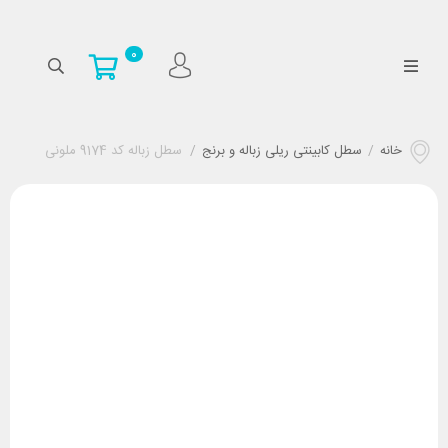
0
خانه
/
سطل کابینتی ریلی زباله و برنج
/
سطل زباله کد 9174 ملونی