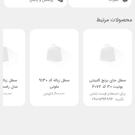
محصولات مرتبط
سطل جای برنج کابینتی
سطل زباله کد 9130
یونیت 30 کد F072
ملونی
فانتونی
هایل
برای استعلام قیمت تماس
۸,۴۰۰,۰۰۰
تومان
۵,۰۰۰,۰۰۰
بگیرید.
09101394896