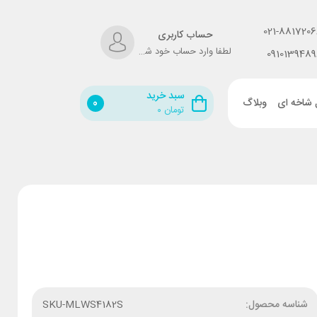
021-8817206
حساب کاربری
لطفا وارد حساب خود شوید!
0910139489
سبد خرید
 شاخه ای
وبلاگ
0
تومان
۰
شناسه محصول:
SKU-MLWS4182S