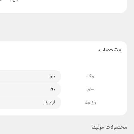
اک
مشخصات
رنگ
سبز
سایز
90
نوع ریل
آرام بند
محصولات مرتبط