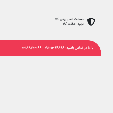
ضمانت اصل بودن کالا
تایید اصالت کالا
با ما در تماس باشید:
09101394896
-
02188172066
‌های اجتماعی دنبال کنید: