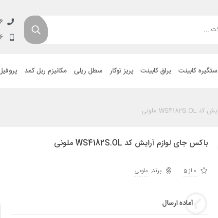
6
6
ستگیره کابینت
یراق کابینت
پریز توکار
سطل ریلی
مکانیزم ریل کمد
پروفیل
WS4182 ملونی
باکس جای لوازم آرایش کد WS4182S.OL ملونی
0 از 5
ملونی
آماده ارسال