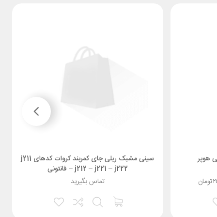
سینی مشبک ریلی جای کمربند کروات کدهای j211
– j212 – j221 – j222 فانتونی
۲
تومان
تماس بگیرید