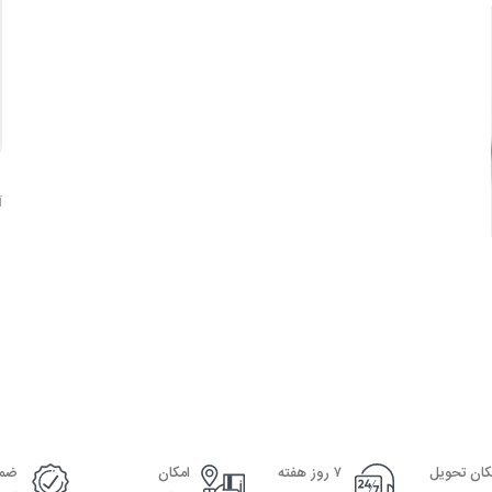
آ
کان تحویل
۷ روز هفته
امکان
ضما