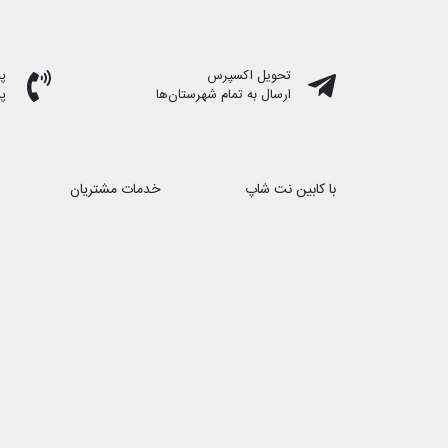
تحویل اکسپرس
پشت
ارسال به تمام شهرستان‌ها
پ
با کابین نت شاپ
خدمات مشتریان
درباره ما
حریم خصوصی
تماس با ما
هفت روز هفته ، ۲۴ ساعت شبانه‌روز پاسخگوی شما هستیم
شماره تماس ۰۲۱88172066 − ۰۹۱۰1۳۹۴۸۹۶
ایمیل : cabinnetshop@gmail.com