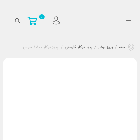
0
خانه
/
پریز توکار
/
پریز توکار کابینتی
/
پریز توکار 10100 ملونی