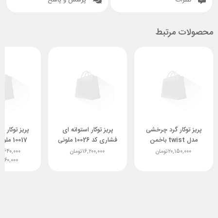
محصولات مرتبط
پریز توکار گرد چرخشی
پریز توکار استوانه ای
پریز توکار م
مدل twist باخمن
فشاری کد 10026 ملونی
10017 م
bachmann آلمان
با شارژر وایرلس و شبکه
USB نقره
۲۰,۱۵۰,۰۰۰
تومان
۱۶,۲۰۰,۰۰۰
تومان
۵,۶۴۰,۰۰۰
,۳۶۰,۰۰۰
طلایی و