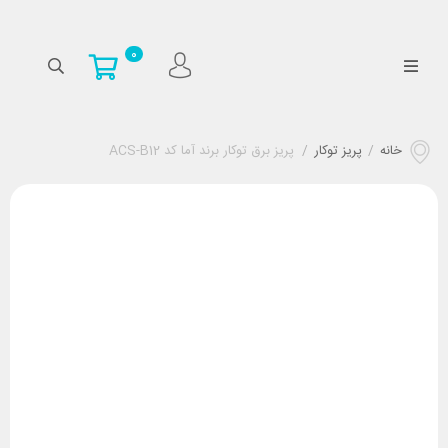
0
خانه
/
پریز توکار
/
پریز برق توکار برند آما کد ACS-B12