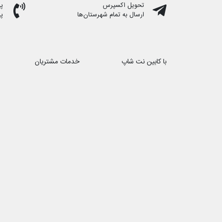
تحویل اکسپرس
پشت
ارسال به تمام شهرستان‌ها
پ
با کابین نت شاپ
خدمات مشتریان
درباره ما
حریم خصوصی
تماس با ما
هفت روز هفته ، ۲۴ ساعت شبانه‌روز پاسخگوی شما هستیم
شماره تماس ۰۲۱88172066 − ۰۹۱۰1۳۹۴۸۹۶
ایمیل : cabinnetshop@gmail.com
فروشگاه اینترنتی 