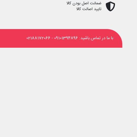
ضمانت اصل بودن کالا
تایید اصالت کالا
با ما در تماس باشید:
09101394896
-
02188172066
‌های اجتماعی دنبال کنید: