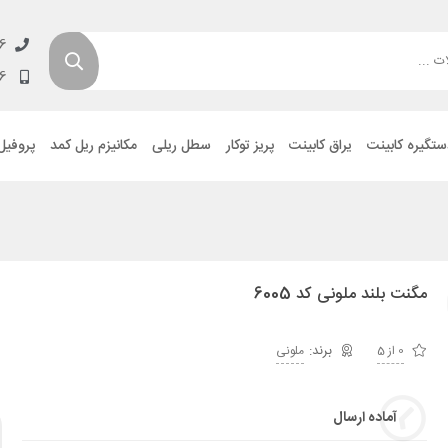
6
6
ستگیره کابینت
یراق کابینت
پریز توکار
سطل ریلی
مکانیزم ریل کمد
پروفیل
مگنت بلند ملونی کد 6005
0 از 5
ملونی
آماده ارسال