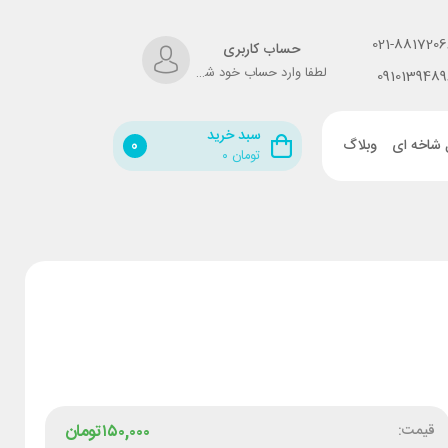
021-8817206
حساب کاربری
لطفا وارد حساب خود شوید!
0910139489
سبد خرید
 شاخه ای
وبلاگ
0
تومان
۰
قیمت:
۱۵۰,۰۰۰
تومان