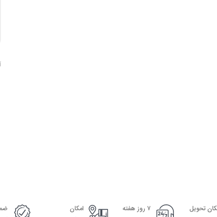
آ
دیدن ماکت محصول
کان تحویل
۷ روز هفته
امکان
ضما