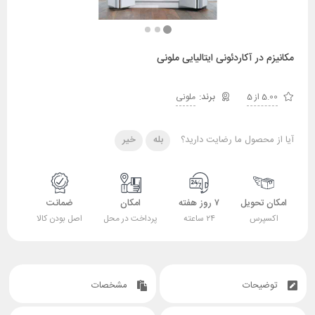
مکانیزم در آکاردئونی ایتالیایی ملونی
5.00 از 5
ملونی
آیا از محصول ما رضایت دارید؟
بله
خیر
امکان تحویل
۷ روز هفته
امکان
ضمانت
اکسپرس
۲۴ ساعته
پرداخت در محل
اصل بودن کالا
توضیحات
مشخصات