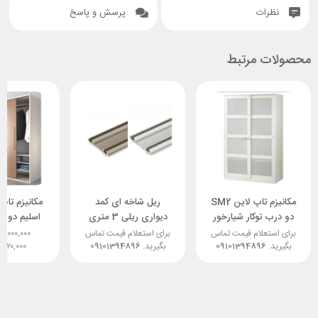
نظرات
پرسش و پاسخ
محصولات مرتبط
مکانیزم تاپ لاین SM2
ریل شاخه ای کمد
مکانیزم تاپ 
دو درب توکار شیارخور
دیواری ریلی 3 متری
اسلیم دو د
حداکثر 240 کد k223
مشکی و ن
برای استعلام قیمت تماس
برای استعلام قیمت تماس
۱۵,۰۰۰,۰۰۰
بگیرید.
فانتونی
09101394896
بگیرید.
09101394896
۶,۹۲۰,۰۰۰