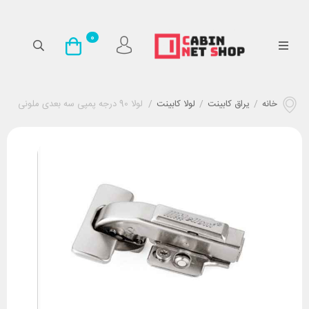
0
خانه
/
یراق کابینت
/
لولا کابینت
/
لولا 90 درجه پمپی سه بعدی ملونی