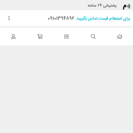
پشتیبانی ۲۴ ساعته
پشتیبانی هفت روز هفته
برای استعلام قیمت تماس بگیرید.
09101394896
پرداخت در محل
هنگام دریافت پرداخت کنید
ضمانت اصل بودن کالا
تایید اصالت کالا
با کابین نت شاپ
درباره ما
تماس با ما
خدمات مشتریان