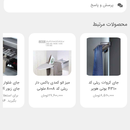
پرسش و پاسخ
محصولات مرتبط
جای کروات ریلی کد
میز اتو کمدی باکس دار
جای شلوار ریل
4310 یونی هوپر
ریلی کد 8008 ملونی
جای زیور آلا
۸,۵۲۰,۰۰۰
تومان
۲۷,۶۰۰,۰۰۰
تومان
برای استعلام
بگیرید.
هوپ
4896