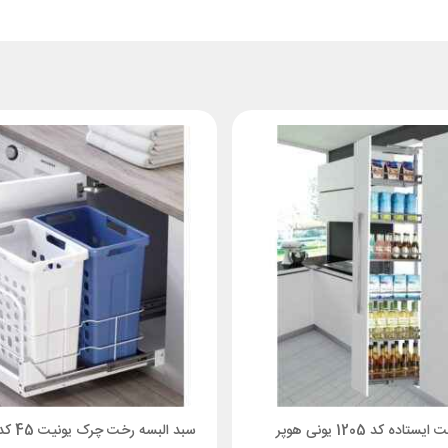
تاده کد 1205 یونی هوپر
سبد البسه رخت چرک یونیت 45 کد 9155 ملونی