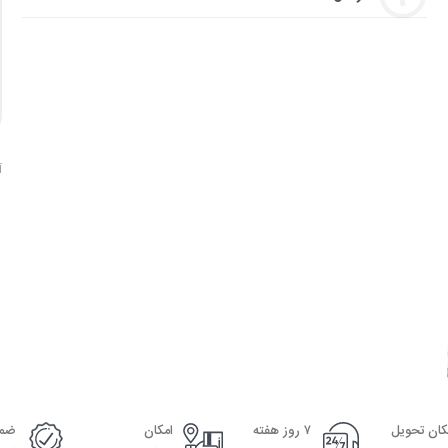
آ
کان تحویل
۷ روز هفته
امکان
ضما