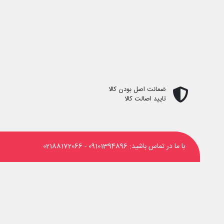
ضمانت اصل بودن کالا
تایید اصالت کالا
با ما در تماس باشید:
09101394896
-
02188172066