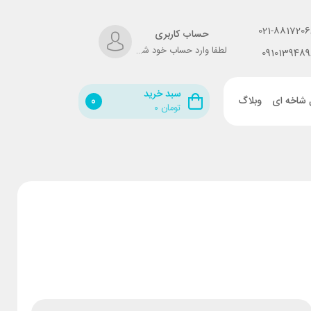
021-8817206
حساب کاربری
لطفا وارد حساب خود شوید!
0910139489
سبد خرید
 شاخه ای
وبلاگ
0
تومان
۰