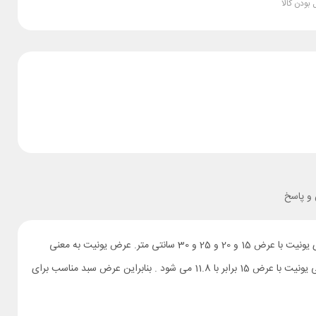
بودن کالا
 پاسخ
سبد سوپر مارکت جابطری ادویه ریل کف 2 طبقه فراسازان. این محصول دارای سبد های مفتولی کف توری با آبکاری فوق العاده با کیفیت می باشد. مناسب برای یونیت با عرض 15 و 20 و 25 و 30 سانتی متر. عرض یونیت به معنی
اندازه تمام یونیت به همراه دیواره آن می باشد نه داخل یونیت. معمولا برای دیواره ی یونیت ها از MDF 16 میلیمتری استفاده می شود. در نتیجه فضای داخلی یونیت با عرض 15 برابر با 11.8 می شود . بنابراین عرض سبد مناسب برای