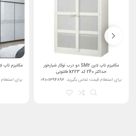
مکانیزم تاپ لاین SM2 دو درب توکار شیارخور
حداکثر 240 کد k223 فانتونی
برای استعلام قیمت تماس بگیرید.
09101394896
برای استعلام