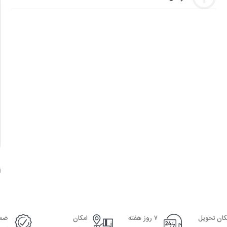
آ
کان تحویل
۷ روز هفته
امکان
ضما