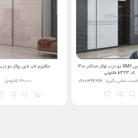
مکانیزم تاپ لاین RM2 دو درب توکار حداکثر 300
مکانیزم تاپ لاین روکار دو در
کد k323 فانتونی
 قیمت تماس بگیرید.
09101394896
۱۵,۷۲۰,۰۰۰
تومان