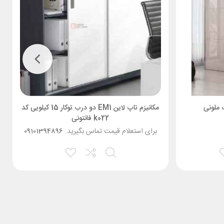
ب ملونی
مکانیزم تاپ لاین EM1 دو درب توکار 15 کیلویی کد
k022 فانتونی
برای استعلام قیمت تماس بگیرید.
09101394896