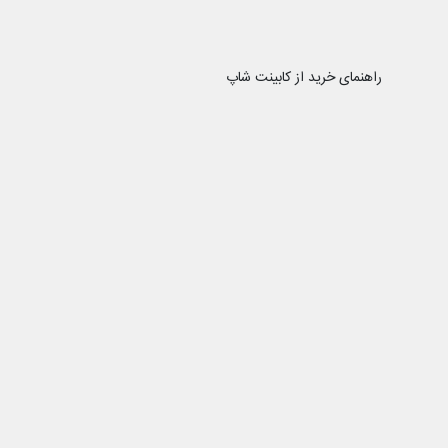
راهنمای خرید از کابینت شاپ
رویه ارسال سفارش
نحوه ثبت سفارش
کابینت شاپ را در شبکه
کابینت شاپ
ن یکی از قدیمی‌ترین فروشگاه های تجهیزات آشپزخانه و یراق کابینت با
به، با پایبندی به سه اصل کلیدی، پرداخت در محل، تضمین اصل‌بودن