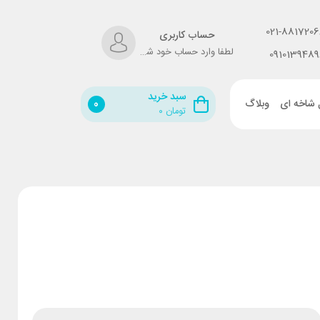
021-8817206
حساب کاربری
لطفا وارد حساب خود شوید!
0910139489
سبد خرید
 شاخه ای
وبلاگ
0
تومان
۰