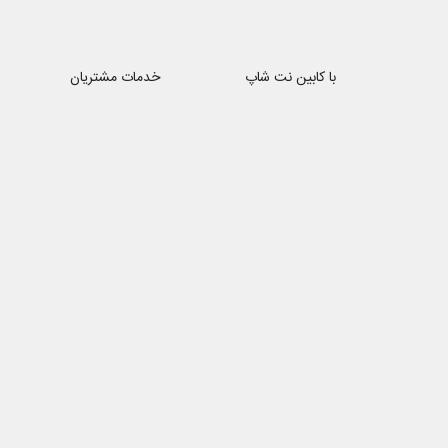
با کابین نت شاپ
خدمات مشتریان
درباره ما
حریم خصوصی
تماس با ما
هفت روز هفته ، ۲۴ ساعت شبانه‌روز پاسخگوی شما هستیم
شماره تماس ۰۲۱88172066 − ۰۹۱۰1۳۹۴۸۹۶
ایمیل : cabinnetshop@gmail.com
فروشگاه اینترنتی 
کابینت شاپ به عنوا
بیش از یک دهه تجر