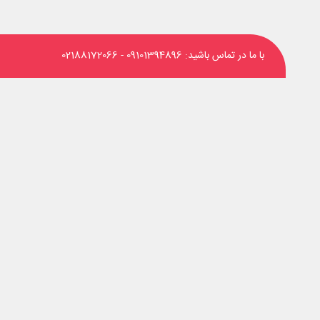
با ما در تماس باشید:
09101394896
-
02188172066
‌های اجتماعی دنبال کنید: