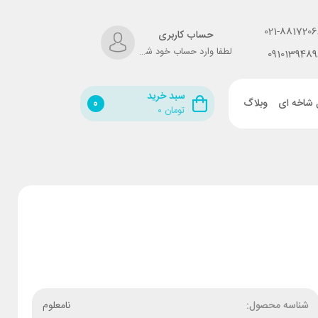
021-8817206
حساب کاربری
لطفا وارد حساب خود شوید!
0910139489
سبد خرید
 شاخه ای
وبلاگ
0
تومان
۰
شناسه محصول:
نامعلوم