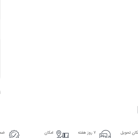
آ
کان تحویل
۷ روز هفته
امکان
ضما