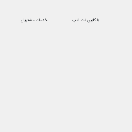
با کابین نت شاپ
خدمات مشتریان
درباره ما
حریم خصوصی
تماس با ما
هفت روز هفته ، ۲۴ ساعت شبانه‌روز پاسخگوی شما هستیم
شماره تماس ۰۲۱88172066 − ۰۹۱۰1۳۹۴۸۹۶
ایمیل : cabinnetshop@gmail.com
فروشگاه اینترنتی 
کابینت شاپ به عنوا
بیش از یک دهه تجر
کالا و تحویل اکسپرس