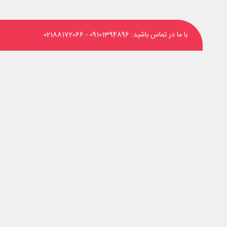
با ما در تماس باشید:
09101394896
-
02188172066
‌های اجتماعی دنبال کنید: