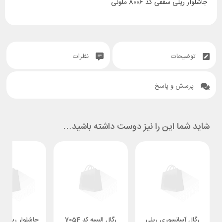
جاشلوار ریلی سقفی کد 8006 ملونی
توضیحات
نظرات
پرسش و پاسخ
شاید شما این را نیز دوست داشته باشید…
رگال آسانسوری ریلی
رگال البسه کد 7054
جاشلوار ریلی 