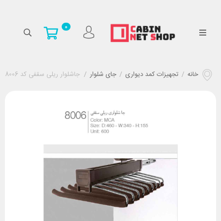
0
خانه
/
تجهیزات کمد دیواری
/
جای شلوار
/
جاشلوار ریلی سقفی کد 8006 ملونی