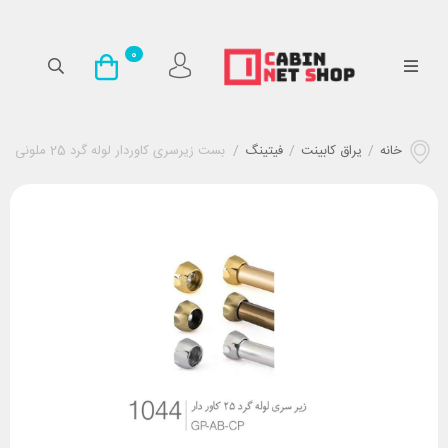
0
خانه
/
یراق کابینت
/
فیتینگ
/
بست زیرسری کاوردار لوله گرد 25 ملونی