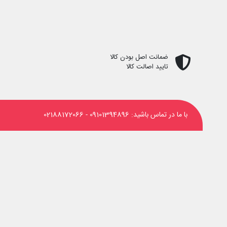
ضمانت اصل بودن کالا
تایید اصالت کالا
با ما در تماس باشید:
09101394896
-
02188172066
‌های اجتماعی دنبال کنید: