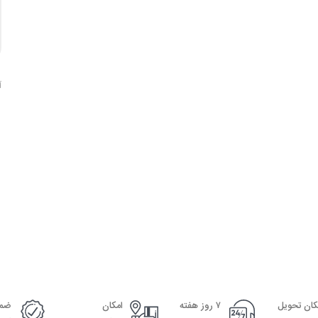
آ
کان تحویل
۷ روز هفته
امکان
ضما