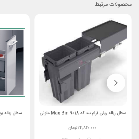
محصولات مرتبط
سطل زباله ریلی آرام بند کد 9018 Max Bin ملونی
سطل زباله یونیت 30 مدل یورو کد
۲۴,۸۴۰,۰۰۰
تومان