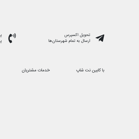
تحویل اکسپرس
پشت
ارسال به تمام شهرستان‌ها
پ
با کابین نت شاپ
خدمات مشتریان
درباره ما
حریم خصوصی
تماس با ما
هفت روز هفته ، ۲۴ ساعت شبانه‌روز پاسخگوی شما هستیم
شماره تماس ۰۲۱88172066 − ۰۹۱۰1۳۹۴۸۹۶
ایمیل : cabinnetshop@gmail.com