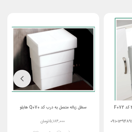
سطل جای برنج کابینتی یونیت 30 کد F072
سطل زباله متصل به درب کد Q070 هایلو
0910139489
۵,۱۸۴,۰۰۰
تومان