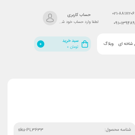
021-8817206
حساب کاربری
لطفا وارد حساب خود شوید!
0910139489
سبد خرید
 شاخه ای
وبلاگ
0
تومان
۰
شناسه محصول:
sku-PL3633