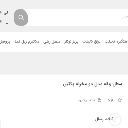
6
6
ستگیره کابینت
یراق کابینت
پریز توکار
سطل ریلی
مکانیزم ریل کمد
پروفیل
سطل زباله مدل دو مخزنه پلاتین
0 از 5
پلاتین
آماده ارسال