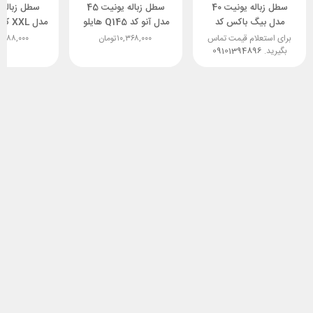
سطل زباله یونیت 40
سطل زباله یونیت 45
مدل بیگ باکس کد
مدل آنو کد Q145 هایلو
مدل XXL کد Q190 هایلو
Q440 هایلو
برای استعلام قیمت تماس
۱۰,۳۶۸,۰۰۰
تومان
,۲۸۸,۰۰۰
بگیرید.
09101394896