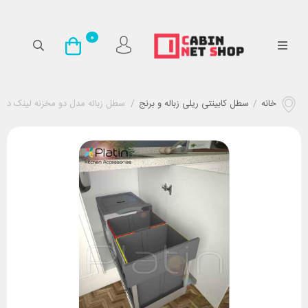
0
خانه
/
سطل کابینتی ریلی زباله و برنج
/
سطل زباله مدل دو مخزنه لینک دار 