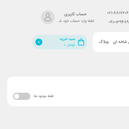
021-8817206
حساب کاربری
لطفا وارد حساب خود شوید!
0910139489
سبد خرید
 شاخه ای
وبلاگ
0
تومان
۰
فقط موجود ها: