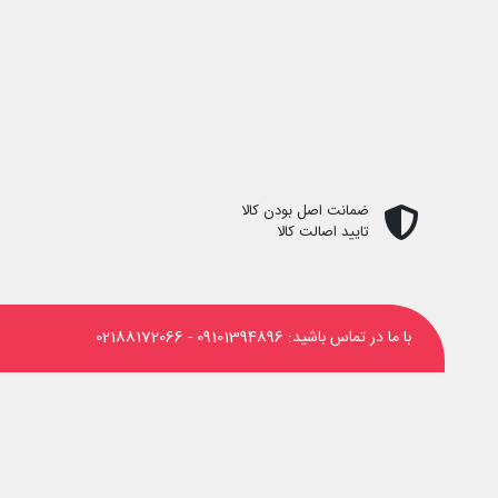
ضمانت اصل بودن کالا
تایید اصالت کالا
با ما در تماس باشید:
09101394896
-
02188172066