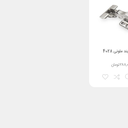
د ملونی 4028
۲۸۸,
تومان