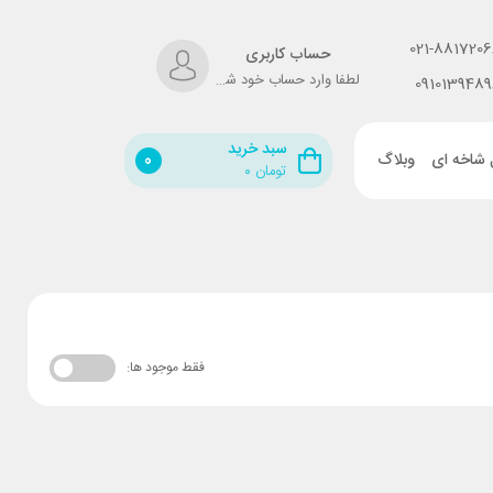
021-8817206
حساب کاربری
لطفا وارد حساب خود شوید!
0910139489
سبد خرید
 شاخه ای
وبلاگ
0
تومان
۰
فقط موجود ها: