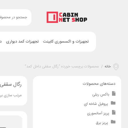
تجهیزات و اکسسوری کابینت
تجهیزات کمد دیواری
د
خانه
/
محصولات برچسب خورده “رگال سقفی داخل کمد”
رگال سقفی
دسته‌های محصولات
باکس ریلی
مرتب سازی بر
پروفیل شاخه ای
پریز آسانسوری
پریز برق