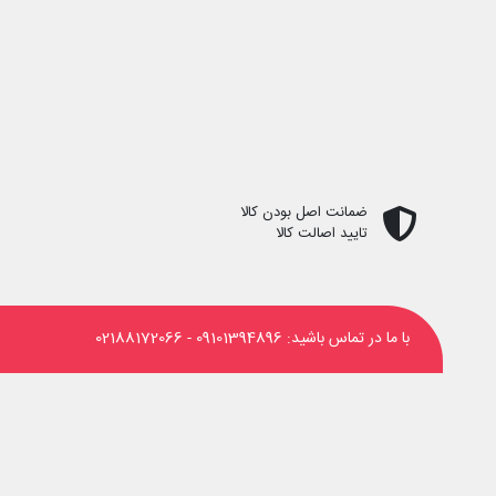
ضمانت اصل بودن کالا
تایید اصالت کالا
با ما در تماس باشید:
09101394896
-
02188172066