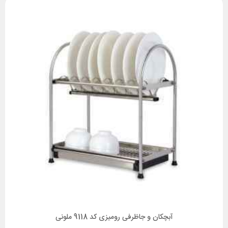
آبچکان و جاظرفی رومیزی کد 9118 ملونی