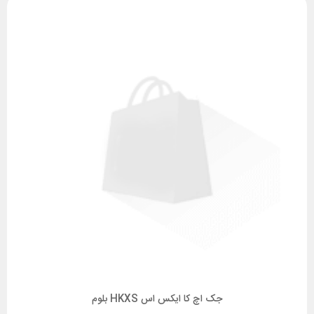
جک اچ کا ایکس اس HKXS بلوم