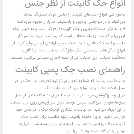
انواع جک کابینت از نظر جنس
به‌طور کلی انواع جک‌های کابینت از جنس فولاد ضدزنگ ساخته
می‌شوند و در دو جنس برنجی و پلاستیکی در بازار موجود می‌باشند.
لازم به ذکر است که بهترین جک کابینت از فولاد است و به دلیل اینکه
این یراق کابینت ازجمله قطعاتی است که روزانه با آن بسیار سروکار
داریم و اصطکاک بالایی دارد، انتخاب نوع فولادی آن می‌توان کاراتر از
انواع دیگر باشد. همچنین دیگر یراق‌آلات کابینت مانند لولا گازور،
دستگیره کابینت، ریل کابینت نیز از جمله اجزای مصرفی پرکاربرد هستند.
راهنمای نصب جک پمپی کابینت
جالب است بدانید که شما به‌راحتی می‌توانید تعویض این جک را در
منزل انجام دهید و به تنها چیزی که نیاز دارید یک
دریل و پیچ‌گوشتی می‌باشد. ابتدا توسط دریل بدنه کابینت را از محل
پیچ‌ها سوراخ می‌کنیم. سپس توسط دریل سوراخ‌های روی درب کابینت
را نیز ایجاد می‌کنیم. در نهایت با فشاری کوچک جک را در محل خود
قرار می‌دهیم. به یاد داشته باشید، زاویه مناسب برای نصب جک
کابینت، 60 درجه می‌باشد، این زاویه برای باز و بسته شدن شرایط
بهتری را در کابینت به وجود می‌آورد.