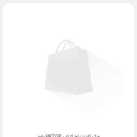
جک کابینت اچ کا تاپ HKTOP بلوم