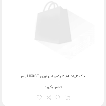
جک کابینت اچ کا ایکس اس تیپان HKXST بلوم
تماس بگیرید