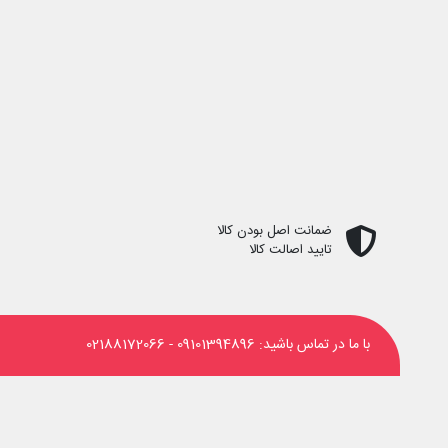
ضمانت اصل بودن کالا
تایید اصالت کالا
با ما در تماس باشید:
09101394896
-
02188172066