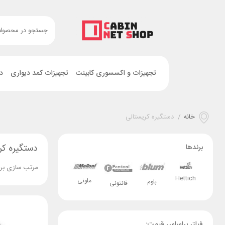
تجهیزات و اکسسوری کابینت
تجهیزات کمد دیواری
د
خانه
/
دستگیره کریستالی
دستگیره کر
برندها
مرتب سازی بر
Hettich
ملونی
بلوم
فانتونی
فیلتر براساس قیمت: