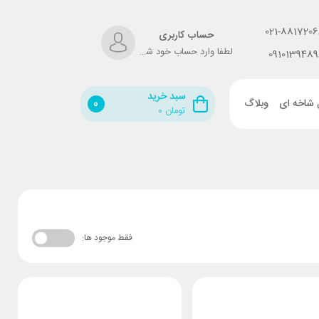
021-8817206
حساب کاربری
لطفا وارد حساب خود شوید!
0910139489
سبد خرید
 شاخه ای
وبلاگ
0
تومان
۰
فقط موجود ها: