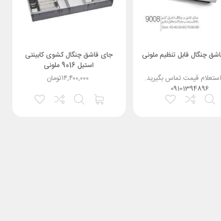
شق چنگال قابل تنظیم ملونی
جای قاشق چنگال کشوی کابینتی
استیل 9016 ملونی
استعلام قیمت تماس بگیرید.
۱۴,۴۰۰,۰۰۰
تومان
09101394896