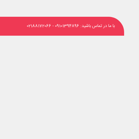
با ما در تماس باشید:
09101394896
-
02188172066
‌های اجتماعی دنبال کنید: