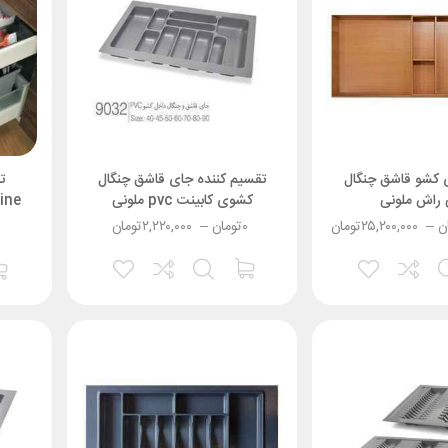
 کشو قاشق چنگال
تقسیم کننده جای قاشق چنگال
ت
 راش ملونی
کشوی کابینت pvc ملونی
mbialine
ن
–
۲۵,۲۰۰,۰۰۰
تومان
۰
تومان
–
۲,۲۲۰,۰۰۰
تومان