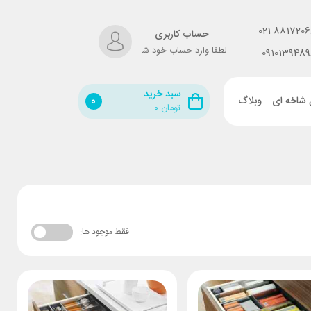
021-8817206
حساب کاربری
لطفا وارد حساب خود شوید!
0910139489
سبد خرید
 شاخه ای
وبلاگ
0
تومان
۰
فقط موجود ها: