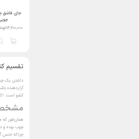
جای قاشق چن
چوبی 
۱۶,۲۰۰,۰۰۰
توما
تقسیم کن
داشتن یک چیدم
آزاردهنده باشد
کشو است. اکسس
مشخصه‌
همان‌طور که می
چوب بوده و در
چراکه جنس آن 