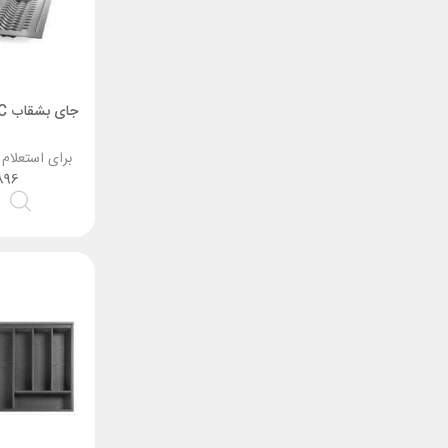
جای بشقاب PVC داخل کشو ملونی
برای استعلام
896