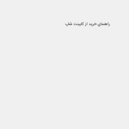
راهنمای خرید از کابینت شاپ
رویه ارسال سفارش
نحوه ثبت سفارش
کابینت شاپ را در شبکه
کابینت شاپ
ن یکی از قدیمی‌ترین فروشگاه های تجهیزات آشپزخانه و یراق کابینت با
به، با پایبندی به سه اصل کلیدی، پرداخت در محل، تضمین اصل‌بودن