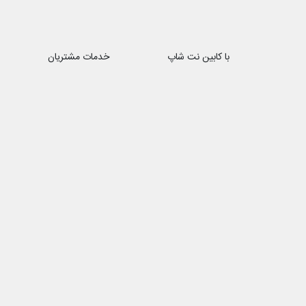
با کابین نت شاپ
خدمات مشتریان
درباره ما
حریم خصوصی
تماس با ما
هفت روز هفته ، ۲۴ ساعت شبانه‌روز پاسخگوی شما هستیم
شماره تماس ۰۲۱88172066 − ۰۹۱۰1۳۹۴۸۹۶
ایمیل : cabinnetshop@gmail.com
فروشگاه اینترنتی 
کابینت شاپ به عنوا
بیش از یک دهه تجر